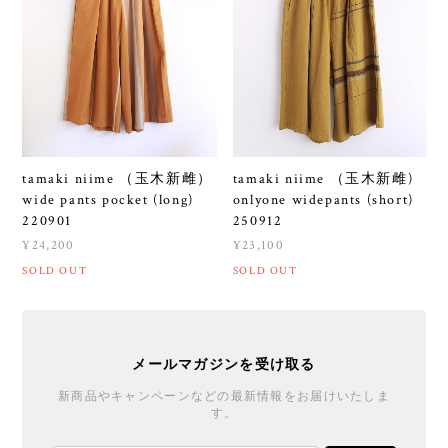
tamaki niime （玉木新雌）
tamaki niime （玉木新雌)
wide pants pocket (long)
onlyone widepants (short)
220901
250912
¥24,200
¥23,100
SOLD OUT
SOLD OUT
メールマガジンを受け取る
新商品やキャンペーンなどの最新情報をお届けいたしま
す。