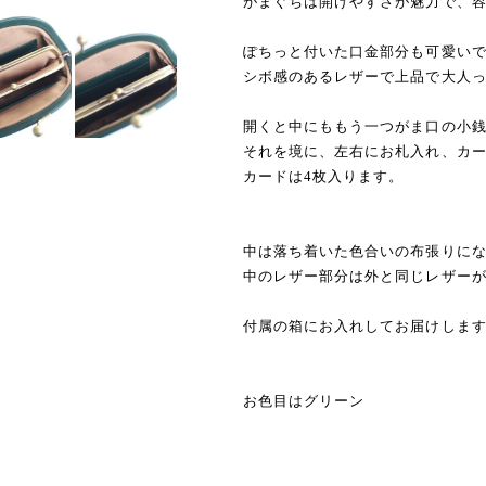
がまぐちは開けやすさが魅力で、
ぽちっと付いた口金部分も可愛い
シボ感のあるレザーで上品で大人
開くと中にももう一つがま口の小
それを境に、左右にお札入れ、カ
カードは4枚入ります。
中は落ち着いた色合いの布張りに
中のレザー部分は外と同じレザー
付属の箱にお入れしてお届けしま
お色目はグリーン