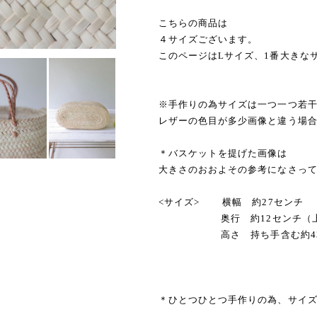
こちらの商品は
４サイズございます。
このページはLサイズ、1番大きな
※手作りの為サイズは一つ一つ若
レザーの色目が多少画像と違う場
＊バスケットを提げた画像は
大きさのおおよその参考になさっ
<サイズ> 横幅 約27センチ 
奥行 約12センチ（上部）
高さ 持ち手含む約43セン
＊ひとつひとつ手作りの為、サイ