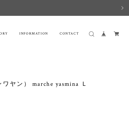
ORY
INFORMATION
CONTACT
ワヤン） marche yasmina Ｌ