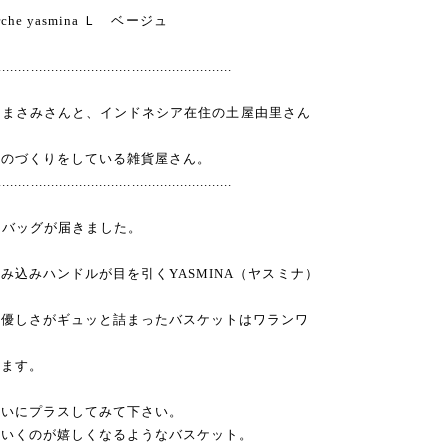
che yasmina Ｌ ベージュ
..........................................................
】
の石田まさみさんと、インドネシア在住の土屋由里さん
ものづくりをしている雑貨屋さん。
..........................................................
ルシェバッグが届きました。
み込みハンドルが目を引くYASMINA（ヤスミナ）
、優しさがギュッと詰まったバスケットはワランワ
けます。
装いにプラスしてみて下さい。
ていくのが嬉しくなるようなバスケット。