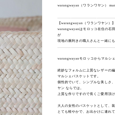
warangwayan（ワランワヤン） mar
.......................................................
【warangwayan（ワランワヤン）
warangwayanはモロッコ在住
が
現地の腕利きの職人さんと一緒に
.......................................................
warangwayanモロッコからマ
絶妙なフォルムに上質なレザーの編
マルシェバスケットです。
個性的でいて、シンプルな美しさ
ヤン ならでは。
上質な作りですので長くご愛用頂
大人の女性のバスケットとして、
とても軽やかで、お出かけに連れ