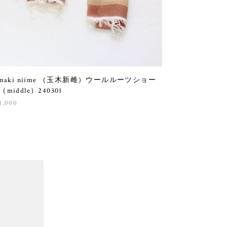
amaki niime （玉木新雌）ウールルーツショー
（middle）240301
1,000