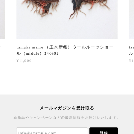
ー
tamaki niime （玉木新雌）ウールルーツショー
t
ル（middle）240302
ル
¥11,000
¥1
メールマガジンを受け取る
新商品やキャンペーンなどの最新情報をお届けいたします。
登録