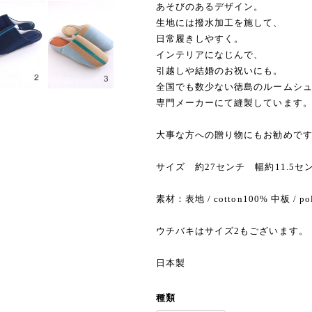
あそびのあるデザイン。
生地には撥水加工を施して、
日常履きしやすく。
インテリアになじんで、
引越しや結婚のお祝いにも。
全国でも数少ない徳島のルームシ
専門メーカーにて縫製しています
大事な方への贈り物にもお勧めで
サイズ 約27センチ 幅約11.5セ
素材：表地 / cotton100% 中板 / poly
ウチバキはサイズ2もございます。
日本製
種類