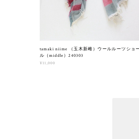
tamaki niime （玉木新雌）ウールルーツショ
ル（middle）240303
¥11,000