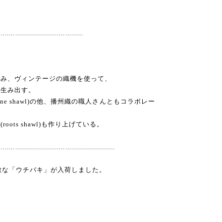
..........................................
住み、ヴィンテージの織機を使って、
を生み出す。
ne shawl)の他、播州織の職人さんともコラボレー
ots shawl)も作り上げている。
..........................................................
ルで素敵な「ウチバキ」が入荷しました。
。