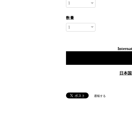
数量
Internat
日本国
通報する