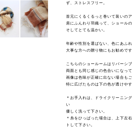
ず、ストレスフリー。
首元にくるくるっと巻いて装いの
肩にふんわり羽織って、ショール
そしてとても温かい。
年齢や性別を選ばない、色にあふ
大事な方への贈り物にもお勧めで
こちらのショールームはリバーシ
両面とも同じ感じの色合いになっ
画像は色味が正確に出ない場合も
特に広げたものは下の色が透けや
＊お手入れは、ドライクリーニン
い
優しく洗って下さい。
＊糸をひっぱった場合は、上下左
トして下さい。