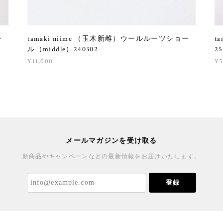
ー
tamaki niime （玉木新雌）ウールルーツショー
t
ル（middle）240302
25
¥11,000
¥5
メールマガジンを受け取る
新商品やキャンペーンなどの最新情報をお届けいたします。
登録