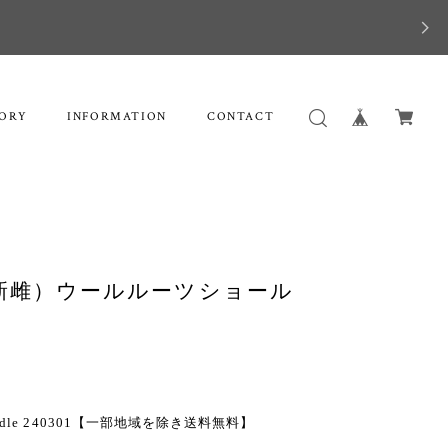
ORY
INFORMATION
CONTACT
 （玉木新雌）ウールルーツショール
awl middle 240301【一部地域を除き送料無料】