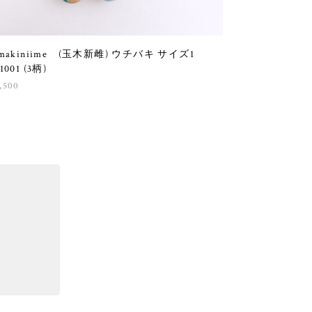
amakiniime (玉木新雌) ウチバキ サイズ1
1001 (3柄)
,500