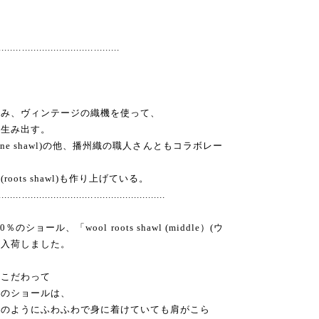
..........................................
住み、ヴィンテージの織機を使って、
を生み出す。
ne shawl)の他、播州織の職人さんともコラボレー
ots shawl)も作り上げている。
..........................................................
0％のショール、「wool roots shawl (middle）(ウ
が入荷しました。
にこだわって
んのショールは、
肌のようにふわふわで身に着けていても肩がこら