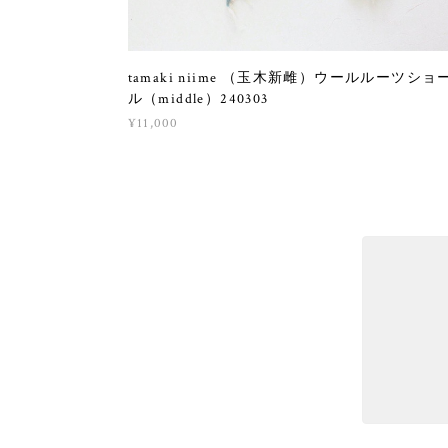
tamaki niime （玉木新雌）ウールルーツショ
ル（middle）240303
¥11,000