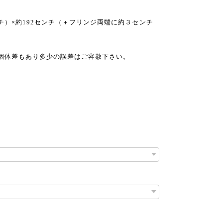
チ）×約192センチ（＋フリンジ両端に約３センチ
個体差もあり多少の誤差はご容赦下さい。