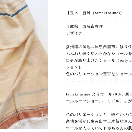
【玉木 新雌（tamakiniime)】
.......................................................
兵庫県 西脇市在住
デザイナー
播州織の産地兵庫県西脇市に移り
ふんわり軽くやわらかなショール
自身が織り上げたショール（only o
ションし
色のバリエーション豊富なショール(ro
.......................................................
tamaki niime よりウール70％、綿3
ールルーツショール・ミドル）」
色のバリエーションと、軽やかさ
産地を活かし生み出す玉木新雌さ
ウールが入っていても赤ちゃんの